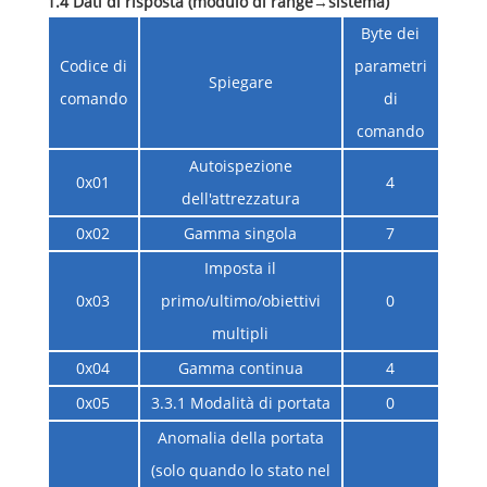
1.4 Dati di risposta (modulo di range
→
sistema)
Byte dei
Codice di
parametri
Spiegare
comando
di
comando
Autoispezione
0x01
4
dell'attrezzatura
0x02
Gamma singola
7
Imposta il
0x03
primo/ultimo/obiettivi
0
multipli
0x04
Gamma continua
4
0x05
3.3.1 Modalità di portata
0
Anomalia della portata
(solo quando lo stato nel