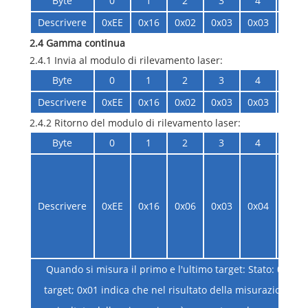
Byte
0
1
2
3
4
5
Descrivere
0xEE
0x16
0x02
0x03
0x03
0x06
2.4 Gamma continua
2.4.1 Invia al modulo di rilevamento laser:
Byte
0
1
2
3
4
5
Descrivere
0xEE
0x16
0x02
0x03
0x03
0x06
2.4.2 Ritorno del modulo di rilevamento laser:
Byte
0
1
2
3
4
5
Descrivere
0xEE
0x16
0x06
0x03
0x04
Stato
Quando si misura il primo e l'ultimo target: Stato: 0x00 i
target; 0x01 indica che nel risultato della misurazione è 