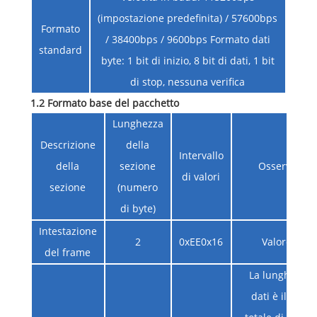
(impostazione predefinita) / 57600bps
Formato
/ 38400bps / 9600bps Formato dati
standard
byte: 1 bit di inizio, 8 bit di dati, 1 bit
di stop, nessuna verifica
1.2 Formato base del pacchetto
Lunghezza
Descrizione
della
Intervallo
della
sezione
Osservazion
di valori
sezione
(numero
di byte)
Intestazione
2
0xEE0x16
Valore fisso
del frame
La lunghezza 
dati è il num