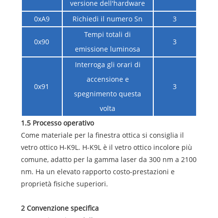
versione dell'hardware
0xA9
Richiedi il numero Sn
3
Tempi totali di
0x90
3
emissione luminosa
Interroga gli orari di
accensione e
0x91
3
spegnimento questa
volta
1.5 Processo operativo
Come materiale per la finestra ottica si consiglia il
vetro ottico H-K9L. H-K9L è il vetro ottico incolore più
comune, adatto per la gamma laser da 300 nm a 2100
nm. Ha un elevato rapporto costo-prestazioni e
proprietà fisiche superiori.
2 Convenzione specifica