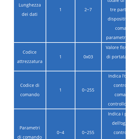
totale di byte n
Lunghezza
1
2~7
tre parti: cod
dei dati
dispositivo, co
comando e
parametri com
Valore fisso, m
Codice
1
0x03
di portata LRF s
attrezzatura
S
Indica l'oggett
Codice di
controllo de
1
0~255
comando
comando di
controllo corr
Indica i param
dell'oggetto 
Parametri
0~4
0~255
controllo de
di comando