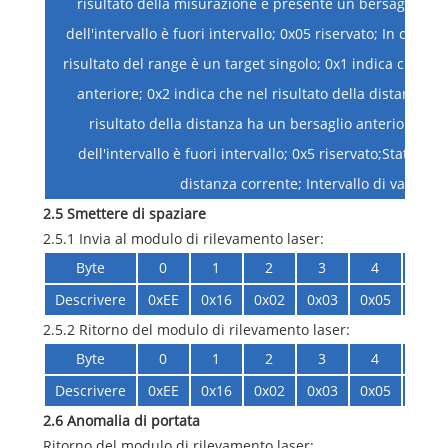
risultato della misurazione è presente un bersaglio poste
dell'intervallo è fuori intervallo; 0x05 riservato; In caso d
risultato del range è un target singolo; 0x1 indica che ne
anteriore; 0x2 indica che nel risultato della distanza è 
risultato della distanza ha un bersaglio anteriore e un
dell'intervallo è fuori intervallo; 0x5 riservato;Status_ b
distanza corrente; Intervallo di valori [0
2.5 Smettere di spaziare
2.5.1 Invia al modulo di rilevamento laser:
Byte
0
1
2
3
4
5
Descrivere
0xEE
0x16
0x02
0x03
0x05
0x08
2.5.2 Ritorno del modulo di rilevamento laser:
Byte
0
1
2
3
4
5
Descrivere
0xEE
0x16
0x02
0x03
0x05
0x08
2.6 Anomalia di portata
Ritorno del modulo di rilevamento laser: