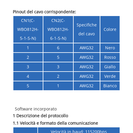
Pinout del cavo corrispondente:
CN1(C-
CN2(C-
Specifiche
WBO812H-
WBO812H-
Colore
del cavo
5-1-S-N)
6-1-S-N)
1
6
AWG32
Nero
2
5
AWG32
Rosso
3
3
AWG32
Giallo
4
2
AWG32
Verde
5
1
AWG32
Bianco
Software incorporato
1 Descrizione del protocollo
1.1 Velocità e formato della comunicazione
Velocità in baud: 115200bps