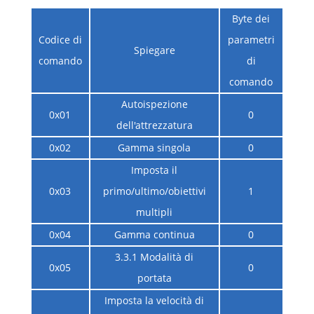
Byte dei
Codice di
parametri
Spiegare
comando
di
comando
Autoispezione
0x01
0
dell'attrezzatura
0x02
Gamma singola
0
Imposta il
0x03
primo/ultimo/obiettivi
1
multipli
0x04
Gamma continua
0
3.3.1 Modalità di
0x05
0
portata
Imposta la velocità di