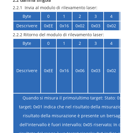
2.2 Gamma singola
2.2.1 Invia al modulo di rilevamento laser:
Byte
0
1
2
3
4
5
Descrivere
0xEE
0x16
0x02
0x03
0x02
0x05
2.2.2 Ritorno del modulo di rilevamento laser:
Byte
0
1
2
3
4
5
Descrivere
0xEE
0x16
0x06
0x03
0x02
Stato
Quando si misura il primo/ultimo target: Stato: 0x00 ind
target; 0x01 indica che nel risultato della misurazione è 
risultato della misurazione è presente un bersaglio poste
dell'intervallo è fuori intervallo; 0x05 riservato; In caso d