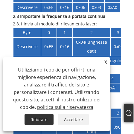
Descrivere
0xEE
0x16
0x06
0x03
0xA0
Baud
2.8 Impostare la frequenza a portata continua
2.8.1 Invia al modulo di rilevamento laser:
Byte
0
1
2
3
0x04(lunghezza
Descrivere
0xEE
0x16
0x03
0
dati)
Freq: 0x01~0x0A Frequenza a range singolo/conti
X
Utilizziamo i cookie per offrirti una
2.4.2 Ritorno del modulo di rilevamento laser:
migliore esperienza di navigazione,
Byte
0
1
2
3
4
5
analizzare il traffico del sito e
Descrivere
0xEE
0x16
0x02
0x03
0xA1
0xA4
personalizzare i contenuti. Utilizzando
2.9 Impostare la distanza minima di accesso
questo sito, accetti il ​​nostro utilizzo dei
2.9.1 Invia al modulo di rilevamento laser:
cookie.
politica sulla riservatezza
Byte
0
1
2
3
Rifiutare
Accettare
0x04(lunghezza
Descrivere
0xEE
0x16
0x03
0
dati)