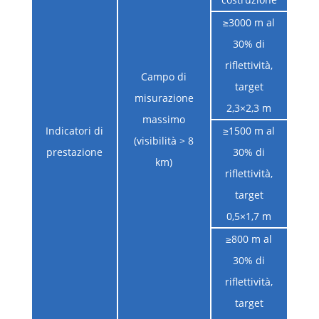
≥3000 m al
30% di
riflettività,
Campo di
target
misurazione
2,3×2,3 m
massimo
Indicatori di
≥1500 m al
(visibilità > 8
prestazione
30% di
km)
riflettività,
target
0,5×1,7 m
≥800 m al
30% di
riflettività,
target