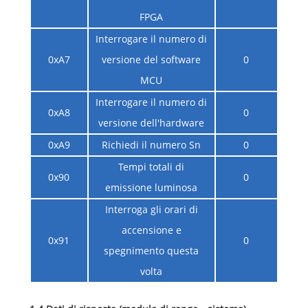
FPGA
Interrogare il numero di
0xA7
versione del software
0
MCU
Interrogare il numero di
0xA8
0
versione dell'hardware
0xA9
Richiedi il numero Sn
0
Tempi totali di
0x90
0
emissione luminosa
Interroga gli orari di
accensione e
0x91
0
spegnimento questa
volta