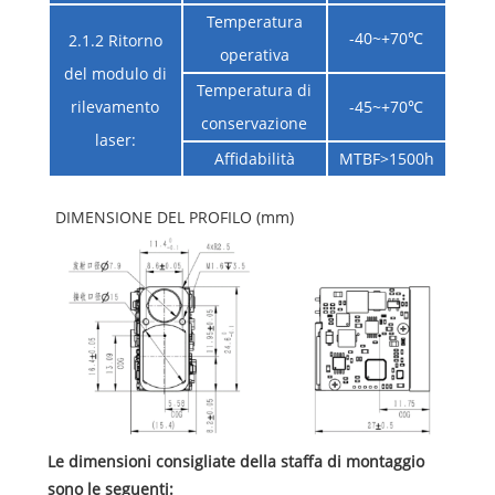
Temperatura
-40~+70℃
2.1.2 Ritorno
operativa
del modulo di
Temperatura di
rilevamento
-45~+70℃
conservazione
laser:
Affidabilità
MTBF>1500h
DIMENSIONE DEL PROFILO (mm)
Le dimensioni consigliate della staffa di montaggio
sono le seguenti: