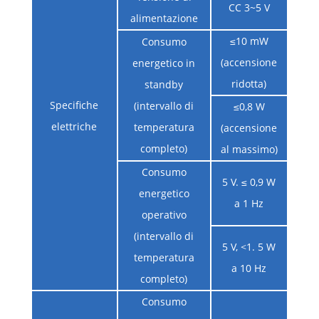
CC 3~5 V
alimentazione
≤10 mW
Consumo
(accensione
energetico in
ridotta)
standby
Specifiche
(intervallo di
≤0,8 W
elettriche
temperatura
(accensione
completo)
al massimo)
Consumo
5 V. ≤ 0,9 W
energetico
a 1 Hz
operativo
(intervallo di
5 V, <1. 5 W
temperatura
a 10 Hz
completo)
Consumo