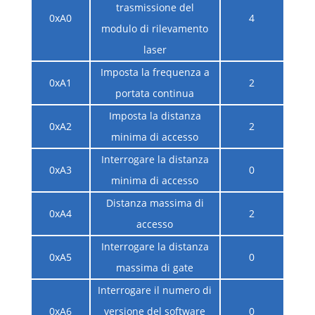
trasmissione del
0xA0
4
modulo di rilevamento
laser
Imposta la frequenza a
0xA1
2
portata continua
Imposta la distanza
0xA2
2
minima di accesso
Interrogare la distanza
0xA3
0
minima di accesso
Distanza massima di
0xA4
2
accesso
Interrogare la distanza
0xA5
0
massima di gate
Interrogare il numero di
0xA6
versione del software
0