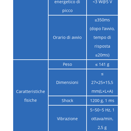
energetico di
<3 W@5 V
picco
≤350ms
(dopo l'avvio,
Orario di avvio
tempo di
risposta
≤20ms)
Peso
≤ 141 g
≤
Dimensioni
27×25×15,5
mm(L×L×A)
Caratteristiche
fisiche
Shock
1200 g, 1 ms
5~50~5 Hz, 1
Vibrazione
ottava/min,
2,5 g