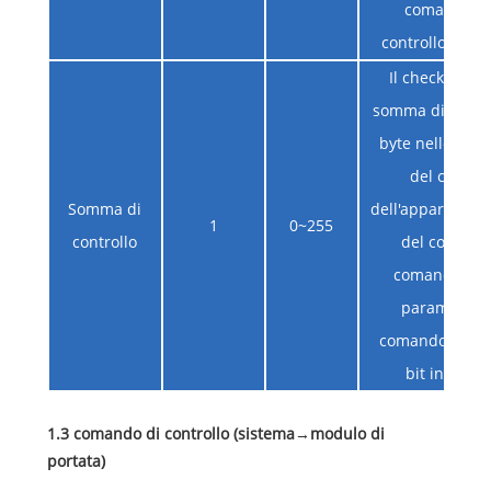
comando di
controllo corr
Il checksum è
somma di tutti i
byte nelle tre p
del codice
Somma di
dell'apparecchia
1
0~255
controllo
del codice d
comando e d
parametri d
comando, con g
bit inferiori
1.3 comando di controllo (sistema
→
modulo di
portata)