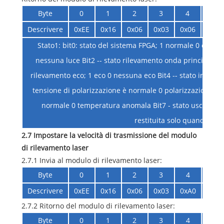
Byte
0
1
2
3
4
Descrivere
0xEE
0x16
0x06
0x03
0x06
pren
Stato1: bit0: stato del sistema FPGA; 1 normale 0 eccezion
nessuna luce Bit2 -- stato rilevamento onda principale; 
rilevamento eco; 1 eco 0 nessuna eco Bit4 -- stato interrutto
tensione di polarizzazione è normale 0 polarizzazione an
normale 0 temperatura anomala Bit7 - stato uscita luce
restituita solo quando bit0
2.7 Impostare la velocità di trasmissione del modulo
di rilevamento laser
2.7.1 Invia al modulo di rilevamento laser:
Byte
0
1
2
3
4
Descrivere
0xEE
0x16
0x06
0x03
0xA0
Baud
2.7.2 Ritorno del modulo di rilevamento laser:
Byte
0
1
2
3
4