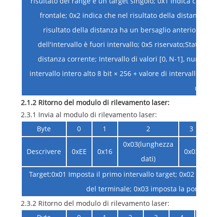
risultato del range è un target singolo; 0x1 indica che ne
frontale; 0x2 indica che nel risultato della distanza è 
risultato della distanza ha un bersaglio anteriore e un
dell'intervallo è fuori intervallo; 0x5 riservato;Status_ b
distanza corrente; Intervallo di valori [0, N-1], numero d
intervallo intero alto 8 bit × 256 + valore di intervallo inte
unità 
2.1.2 Ritorno del modulo di rilevamento laser:
2.3.1 Invia al modulo di rilevamento laser:
Byte
0
1
2
3
0x03(lunghezza
Descrivere
0xEE
0x16
0x03
0
dati)
Target:0x01 Imposta il primo intervallo target; 0x02 impost
del terminale; 0x03 imposta la portata m
2.3.2 Ritorno del modulo di rilevamento laser: