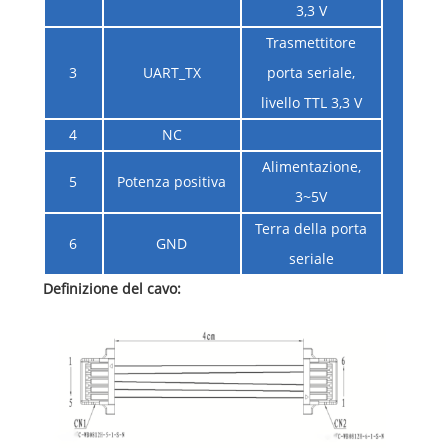
3,3 V
Trasmettitore
3
UART_TX
porta seriale,
livello TTL 3,3 V
4
NC
Alimentazione,
5
Potenza positiva
3~5V
Terra della porta
6
GND
seriale
Definizione del cavo: