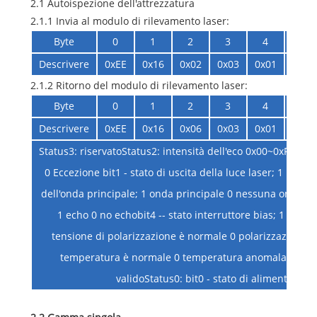
2.1 Autoispezione dell'attrezzatura
2.1.1 Invia al modulo di rilevamento laser:
Byte
0
1
2
3
4
5
Descrivere
0xEE
0x16
0x02
0x03
0x01
0x04
2.1.2 Ritorno del modulo di rilevamento laser:
Byte
0
1
2
3
4
5
Descrivere
0xEE
0x16
0x06
0x03
0x01
Stato
Status3: riservatoStatus2: intensità dell'eco 0x00~0xFFStat
0 Eccezione bit1 - stato di uscita della luce laser; 1 uscit
dell'onda principale; 1 onda principale 0 nessuna onda prin
1 echo 0 no echobit4 -- stato interruttore bias; 1 bias on
tensione di polarizzazione è normale 0 polarizzazione a
temperatura è normale 0 temperatura anomala bit7 -- s
validoStatus0: bit0 - stato di alimentazio