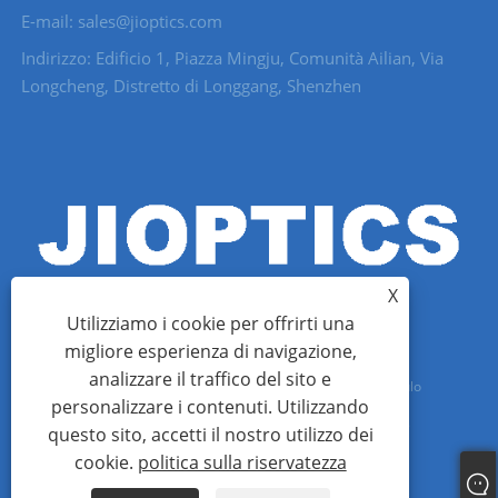
E-mail: sales@jioptics.com
Indirizzo: Edificio 1, Piazza Mingju, Comunità Ailian, Via
Longcheng, Distretto di Longgang, Shenzhen
X
Utilizziamo i cookie per offrirti una
migliore esperienza di navigazione,
analizzare il traffico del sito e
Copyright © 2022 Shenzhen Jioptics Technology Co., Ltd - Modulo
personalizzare i contenuti. Utilizzando
telemetro laser, fotocamera zoom MWIR - Tutti i diritti riservati.
questo sito, accetti il ​​nostro utilizzo dei
cookie.
politica sulla riservatezza
Links
Sitemap
RSS
XML