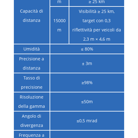
m
≥ 25 km
Capacità di
Visibilità ≥ 25 km,
distanza
15000
target con 0,3
m
riflettività per veicoli da
2,3 m × 4,6 m
Umidità
≤ 80%
Precisione a
± 3m
distanza
Tasso di
≥98%
precisione
Risoluzione
≤50m
della gamma
Angolo di
≤0,5 mrad
divergenza
Frequenza a