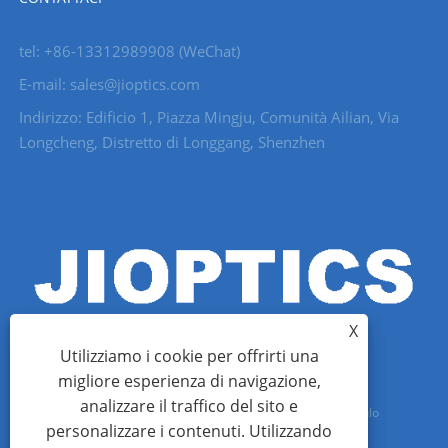
tel: +86-13312989908 (WeChat)
E-mail: sales@jioptics.com
Indirizzo: Edificio 1, Piazza Mingju, Comunità Ailian, Via
Longcheng, Distretto di Longgang, Shenzhen
X
Utilizziamo i cookie per offrirti una
migliore esperienza di navigazione,
analizzare il traffico del sito e
Copyright © 2022 Shenzhen Jioptics Technology Co., Ltd - Modulo
personalizzare i contenuti. Utilizzando
telemetro laser, fotocamera zoom MWIR - Tutti i diritti riservati.