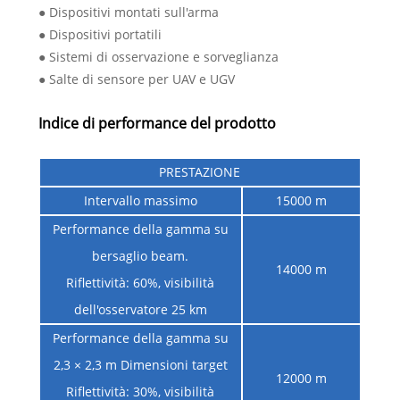
● Dispositivi montati sull'arma
● Dispositivi portatili
● Sistemi di osservazione e sorveglianza
● Salte di sensore per UAV e UGV
Indice di performance del prodotto
PRESTAZIONE
Intervallo massimo
15000 m
Performance della gamma su
bersaglio beam.
14000 m
Riflettività: 60%, visibilità
dell'osservatore 25 km
Performance della gamma su
2,3 ​​× 2,3 m Dimensioni target
12000 m
Riflettività: 30%, visibilità