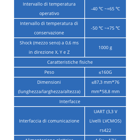
Intervallo di temperatura
-40 ℃ ~+65 ℃
operativo
Intervallo di temperatura di
-50 ℃ ~+75 ℃
conservazione
Shock (mezzo seno) a 0,6 ms
1000 g
in direzione X, Y e Z
Caratteristiche fisiche
Peso
≤160G
Dimensioni
≤87,3 mm*76
(lunghezza/larghezza/altezza)
mm*58,8 mm
Interfacce
UART (3,3 V
Interfaccia di comunicazione
Livelli LVCMOS)
rs422