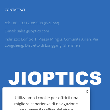
CONTATTACI
tel: +86-13312989908 (WeChat)
E-mail: sales@jioptics.com
Indirizzo: Edificio 1, Piazza Mingju, Comunità Ailian, Via
Longcheng, Distretto di Longgang, Shenzhen
X
Utilizziamo i cookie per offrirti una
migliore esperienza di navigazione,