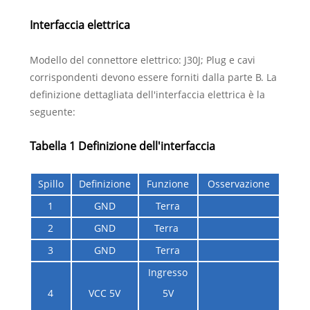
Interfaccia elettrica
Modello del connettore elettrico: J30J; Plug e cavi
corrispondenti devono essere forniti dalla parte B. La
definizione dettagliata dell'interfaccia elettrica è la
seguente:
Tabella 1 Definizione dell'interfaccia
Spillo
Definizione
Funzione
Osservazione
1
GND
Terra
2
GND
Terra
3
GND
Terra
Ingresso
4
VCC 5V
5V