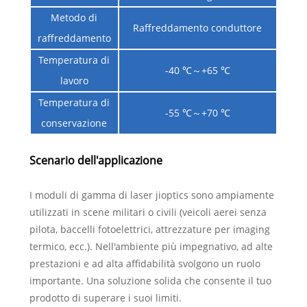
Metodo di
Raffreddamento conduttore
raffreddamento
Temperatura di
-40 ℃～+65 ℃
lavoro
Temperatura di
-55 ℃～+70 ℃
conservazione
Scenario dell'applicazione
I moduli di gamma di laser jioptics sono ampiamente
utilizzati in scene militari o civili (veicoli aerei senza
pilota, baccelli fotoelettrici, attrezzature per imaging
termico, ecc.). Nell'ambiente più impegnativo, ad alte
prestazioni e ad alta affidabilità svolgono un ruolo
importante. Una soluzione solida che consente il tuo
prodotto di superare i suoi limiti.