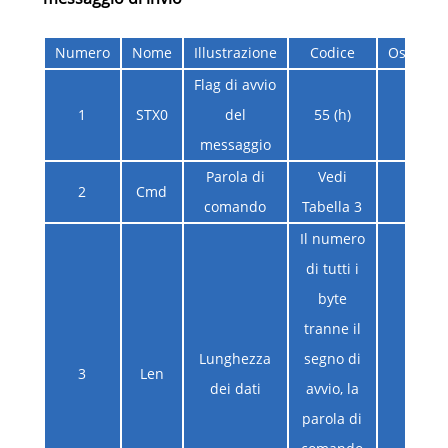
Numero
Nome
Illustrazione
Codice
Osservaz
Flag di avvio
1
STX0
del
55 (h)
messaggio
Parola di
Vedi
2
Cmd
comando
Tabella 3
Il numero
di tutti i
byte
tranne il
Lunghezza
segno di
3
Len
dei dati
avvio, la
parola di