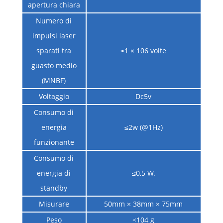
apertura chiara
Numero di
impulsi laser
sparati tra
≥1 × 106 volte
guasto medio
(MNBF)
Voltaggio
Dc5v
Consumo di
energia
≤2w (@1Hz)
funzionante
Consumo di
energia di
≤0,5 W.
standby
Misurare
50mm × 38mm × 75mm
Peso
<104 g