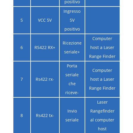
positivo
Ingresso
5
VCC 5V
5V
positivo
Computer
Ricezione
6
RS422 RX+
host a Laser
seriale+
Range Finder
Porta
Computer
seriale
7
Rs422 rx-
host a Laser
che
Range Finder
riceve-
Laser
Invio
Rangefinder
8
Rs422 tx-
seriale
al computer
host