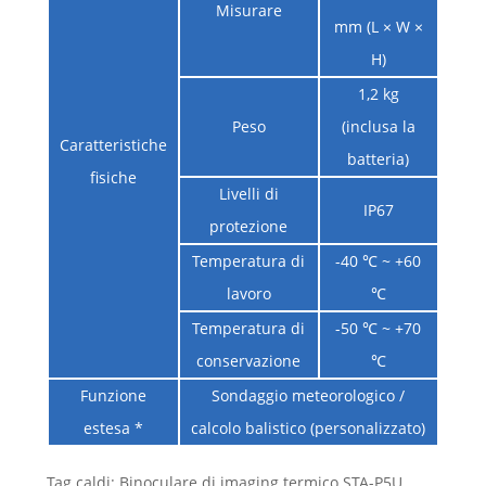
Misurare
mm (L × W ×
H)
1,2 kg
Peso
(inclusa la
Caratteristiche
batteria)
fisiche
Livelli di
IP67
protezione
Temperatura di
-40 ℃ ~ +60
lavoro
℃
Temperatura di
-50 ℃ ~ +70
conservazione
℃
Funzione
Sondaggio meteorologico /
estesa *
calcolo balistico (personalizzato)
Tag caldi: Binoculare di imaging termico STA-P5U,