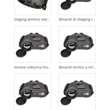
Staging termico statmico sta-p8u binoculare
Binocoli di imaging termico portatile con rangefinder
Visione notturna multi-spettrale binocolo con rangefinder
Binocoli termici a infrarossi con LRF