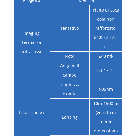
Progetto
Metrica
Piano di coca
cola non
Tentativo
rafforzato,
Imaging
640512,12 μ
termico a
m
infrarossi
Netd
≤40 mk
Angolo di
8,8 ° × 7 °
campo
Lunghezza
905nm
d'onda
10m-1500 m
Laser che va
(veicolo di
Eancing
medie
dimensioni)