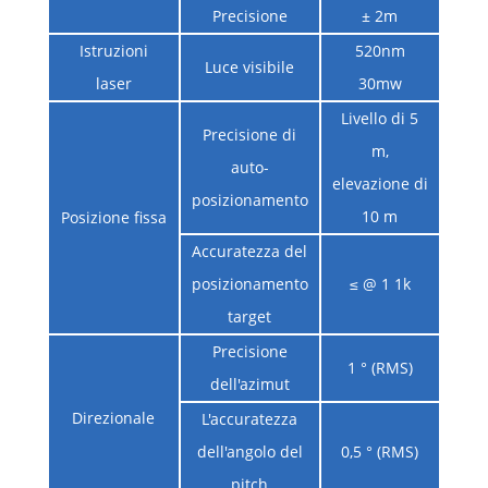
Precisione
± 2m
Istruzioni
520nm
Luce visibile
laser
30mw
Livello di 5
Precisione di
m,
auto-
elevazione di
posizionamento
10 m
Posizione fissa
Accuratezza del
posizionamento
≤ @ 1 1k
target
Precisione
1 ° (RMS)
dell'azimut
Direzionale
L'accuratezza
dell'angolo del
0,5 ° (RMS)
pitch