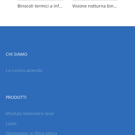
Binocoli termici a infrarossi con raggio
Visione notturna binoculare di imaging termico con LRF
CHI SIAMO
La nostra azienda
PRODOTTI
Modulo telemetro laser
Laser
Giroscopio in fibra ottica