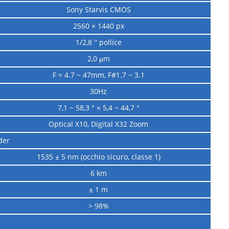
Sony Starvis CMOS
2560 × 1440 px
1/2,8 '' pollice
2,0 μm
F = 4.7 ~ 47mm, F#1.7 ~ 3.1
30Hz
7,1 ~ 58,3 ° × 5,4 ~ 44,7 °
Optical X10, Digital X32 Zoom
der
1535 ± 5 nm (occhio sicuro, classe 1)
6 km
± 1 m
> 98%