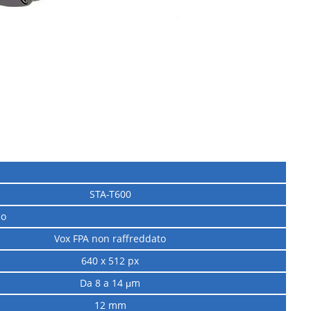
STA-T600
co
Vox FPA non raffreddato
640 x 512 px
Da 8 a 14 μm
12 mm