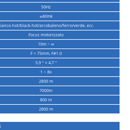
50Hz
≤40mk
ianco-hot/black-hot/arcobaleno/ferro/verde, ecc.
Focus motorizzato
10m ~ ∞
F = 75mm, F#1.0
5,9 ° × 4,7 °
1 ~ 8x
2800 m
7000m
800 m
2800 m
S