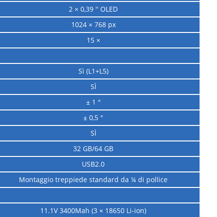
2 × 0,39 '' OLED
1024 × 768 px
15 ×
Sì (L1+L5)
SÌ
± 1 °
± 0,5 °
SÌ
32 GB/64 GB
USB2.0
Montaggio treppiede standard da ¼ di pollice
11.1V 3400Mah (3 × 18650 Li-ion)