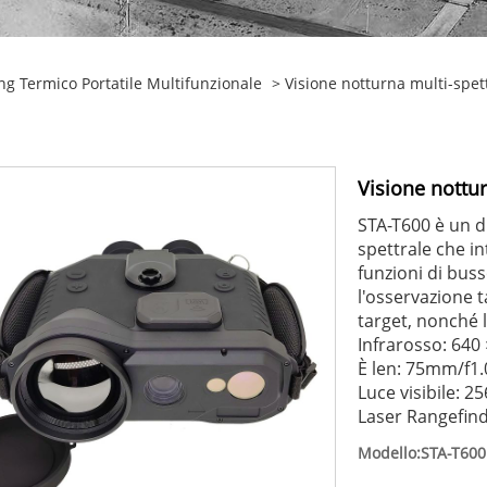
ng Termico Portatile Multifunzionale
> Visione notturna multi-spet
Visione nottu
STA-T600 è un di
spettrale che int
funzioni di buss
l'osservazione t
target, nonché l
Infrarosso: 640
È len: 75mm/f1.
Luce visibile: 
Laser Rangefind
Modello:STA-T600