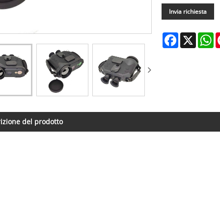
Invia richiesta
Facebook
X
W
izione del prodotto