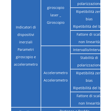
polarizzazione
giroscopio
Ripetibilità zero
laser _
bias
Giroscopio
Ripetibilità del bias
Indicatori di
Fattore di scala
dispositivi
non linearità
inerziali
Parametri
Intervallo/Intervallo
giroscopio e
Stabilità di
accelerometro
polarizzazione
Accelerometro
Ripetibilità zero
Accelerometro
bias
Ripetibilità del bias
Fattore di scala
non linearità