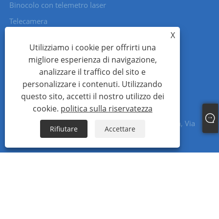
Binocolo con telemetro laser
Telecamera
X
Utilizziamo i cookie per offrirti una
migliore esperienza di navigazione,
CONTATTACI
analizzare il traffico del sito e
personalizzare i contenuti. Utilizzando
tel: +86-13312989908 (WeChat)
questo sito, accetti il ​​nostro utilizzo dei
E-mail: sales@jioptics.com
cookie.
politica sulla riservatezza
Indirizzo: Edificio 1, Piazza Mingju, Comunità Ailian, Via
Rifiutare
Accettare
Longcheng, Distretto di Longgang, Shenzhen