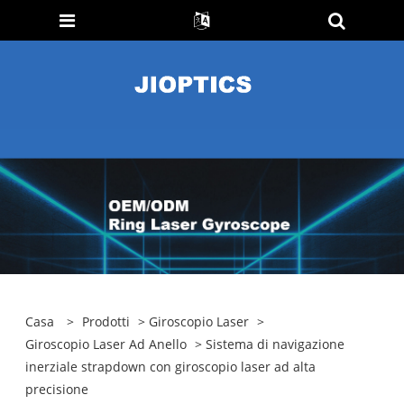
Casa
>
Prodotti
>
Giroscopio Laser
>
Giroscopio Laser Ad Anello
> Sistema di navigazione
inerziale strapdown con giroscopio laser ad alta
precisione