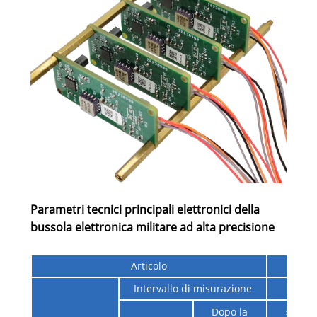
Parametri tecnici principali elettronici della
bussola elettronica militare ad alta precisione
Articolo
Ind
Intervallo di misurazione
0 ° ~
≤0,5 °
Dopo la