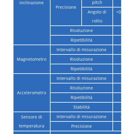
pitch
°
inclinazione
Precisione
Angolo di
<0,1 °@(-
rollio
°
Risoluzione
0,0
Ripetibilità
0,0
Intervallo di misurazione
± 1
Magnetometro
Risoluzione
0,0
Ripetibilità
± 0
Intervallo di misurazione
± 
Risoluzione
0,2
Accelerometro
Ripetibilità
0,2
Stabilità
0,2
Intervallo di misurazione
-40 ℃ 
Sensore di
temperatura
Precisione
± 