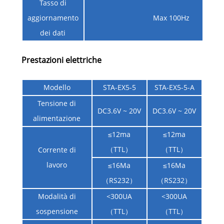
Tasso di
aggiornamento
Max 100Hz
dei dati
Prestazioni elettriche
Modello
STA-EX5-5
STA-EX5-5-A
Tensione di
DC3.6V ~ 20V
DC3.6V ~ 20V
alimentazione
≤12ma
≤12ma
（TTL）
（TTL）
Corrente di
lavoro
≤16Ma
≤16Ma
（RS232）
（RS232）
Modalità di
<300UA
<300UA
sospensione
（TTL）
（TTL）