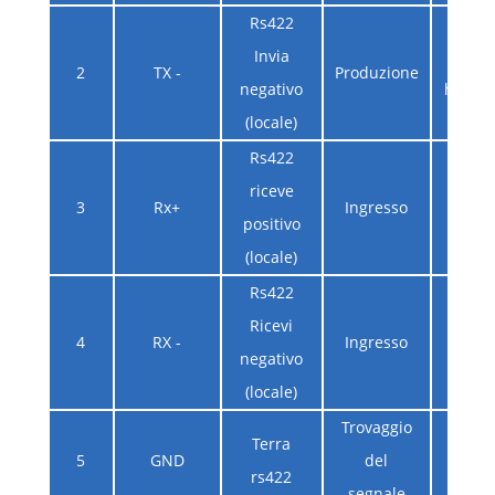
Rs422
Invia
Comp
2
TX -
Produzione
negativo
host o
(locale)
Rs422
Comp
riceve
3
Rx+
Ingresso
super
positivo
ogge
(locale)
Rs422
Comp
Ricevi
4
RX -
Ingresso
super
negativo
ogge
(locale)
Trovaggio
Comp
Terra
5
GND
del
super
rs422
segnale
ogge