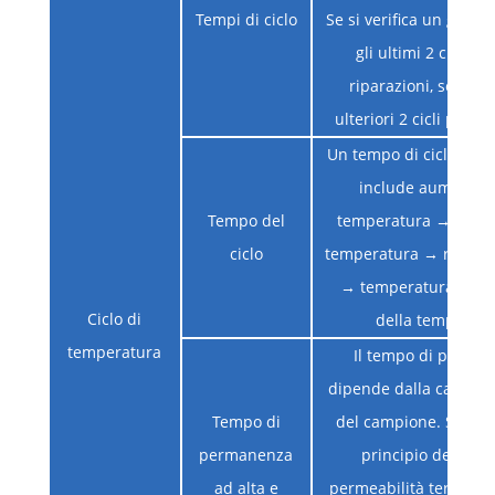
Tempi di ciclo
Se si verifica un guast
gli ultimi 2 cicli, d
riparazioni, sono ric
ulteriori 2 cicli privi d
Un tempo di ciclo è 4H,
include aumento d
Tempo del
temperatura → Soggi
ciclo
temperatura → raffre
→ temperatura → a
Ciclo di
della temperatu
temperatura
Il tempo di perma
dipende dalla capacit
Tempo di
del campione. Sulla 
permanenza
principio del prod
ad alta e
permeabilità termica 