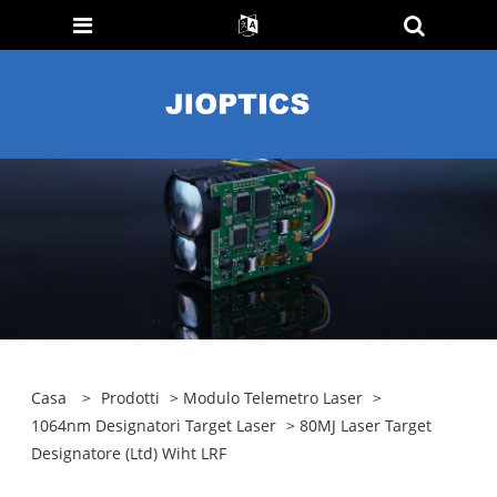
Casa
>
Prodotti
>
Modulo Telemetro Laser
>
1064nm Designatori Target Laser
> 80MJ Laser Target
Designatore (Ltd) Wiht LRF