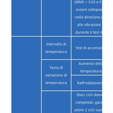
GRMS = 3.03 e il camp
essere sottoposto a vi
nella direzione più sus
alle vibrazioni per 1
durante il test di acce
Intervallo di
Test di accensione
temperatura
Aumento della
Tasso di
temperatura
variazione di
temperatura
Raffreddamento
Dieci cicli dovrebber
completati, garantend
ultimi 2 cicli siano sen