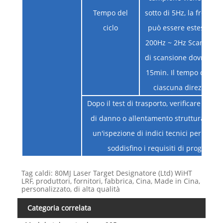
Tempo del
sotto di 5Hz, la frequen
ciclo
può essere estesa a 2H
200Hz ~ 2Hz Scansione,
di scansione dovrebbe 
15min. Il tempo di vibr
ciascuna direzione 
Dopo il test di trasporto, verificare event
di danno o allentamento strutturale e 
un'ispezione di indici tecnici per garan
soddisfino i requisiti di progettazi
Tag caldi: 80MJ Laser Target Designatore (Ltd) WiHT
LRF, produttori, fornitori, fabbrica, Cina, Made in Cina,
personalizzato, di alta qualità
Categoria correlata