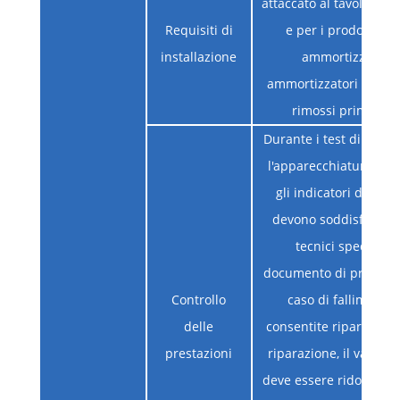
attaccato al tavolo da 
Requisiti di
e per i prodotti dot
installazione
ammortizzatori, 
ammortizzatori devon
rimossi prima del 
Durante i test di vibra
l'apparecchiatura acce
gli indicatori di pre
devono soddisfare i r
tecnici specificati
documento di progetta
Controllo
caso di fallimento,
delle
consentite riparazioni
prestazioni
riparazione, il valore 
deve essere ridotto a 0