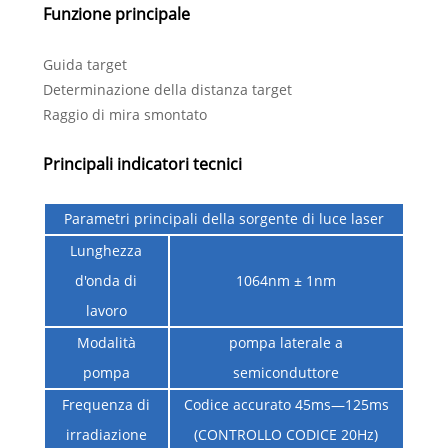
Funzione principale
Guida target
Determinazione della distanza target
Raggio di mira smontato
Principali indicatori tecnici
Parametri principali della sorgente di luce laser
Lunghezza
d'onda di
1064nm ± 1nm
lavoro
Modalità
pompa laterale a
pompa
semiconduttore
Frequenza di
Codice accurato 45ms—125ms
irradiazione
(CONTROLLO CODICE 20Hz)