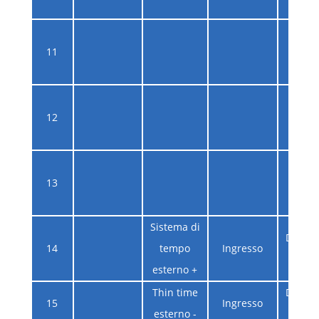
produ
Specia
11
debug
produ
Specia
12
debug
produ
Specia
13
debug
produ
Sistema di
Differe
14
tempo
Ingresso
rs4
esterno +
Thin time
Differe
15
Ingresso
esterno -
rs4