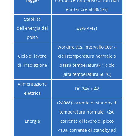
raggio
tra buco e foro privo di fori non
è inferiore all'86,5%)
Stabilità
dell'energia del
≤8%(RMS)
polso
Working 90s, intervallo 60s; 4
Ciclo di lavoro
cicli (temperatura normale o
di irradiazione
bassa temperatura), 1 ciclo
(alta temperatura 60 ℃)
Alimentazione
DC 24V ± 4V
elettrica
<240W (corrente di standby di
temperatura normale: <2A,
Energia
corrente di lavoro di picco
<10a, corrente di standby ad