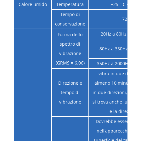
Calore umido
Temperatura
+25 ° C ± 2 ° C
Tempo di
72h
conservazione
20Hz a 80Hz
Forma dello
spettro di
80Hz a 350Hz
vibrazione
(GRMS = 6.06)
350Hz a 2000Hz
vibra in due direzio
Direzione e
almeno 10 minuti. (Vi
tempo di
in due direzioni, cioè 
vibrazione
si trova anche lungo l'
e la direzione z
Dovrebbe essere sele
nell'apparecchiatura 
superficie del tavolo d