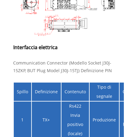
Interfaccia elettrica
Communication Connector (Modello Socket J30J-
15ZKP, BUT Plug Model J30J-15TJ) Definizione PIN
Tipo di
Spillo
Definizione
Contenuto
Osserv
segnale
Rs422
Invia
Comp
1
TX+
Produzione
positivo
host o
(locale)