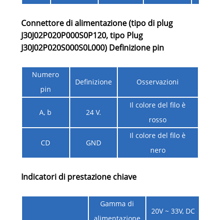
Connettore di alimentazione (tipo di plug
J30J02P020P000S0P120, tipo Plug
J30J02P020S000S0L000) Definizione pin
Numero
Definizione
Osservazioni
pin
Il colore del filo è
A, b
24 V.
rosso
Il colore del filo è
CD
GND
nero
Indicatori di prestazione chiave
Gamma di
20V ~ 33V, DC
alimentazione