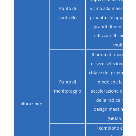
Punto di
vicino alla massima rig
controllo
prodotto, le apparecch
grandi dimensioni 
utilizzare il controll
multiplo
Il punto di monitorag
essere selezionato nel
chiave del prodotto in 
Punto di
modo che la rispos
monitoraggio
accelerazione quadra
della radice non sup
Vibrazione
design massimo con
(GRMS = 6,06)
Il campione è sald