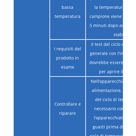
bassa
la temperatura inte
temperatura
campione viene mante
5 minuti dopo aver rag
stabilità
Il test del ciclo di te
I requisiti del
generale con l'intera 
prodotto in
dovrebbe essere il più 
esame
per aprire il cope
Nell'apparecchiatura d
alimentazione, dopo o
del ciclo di tempera
Controllare e
necessario conferma
riparare
l'apparecchiatura è p
guasti prima di proc
ciclo di temperatura s