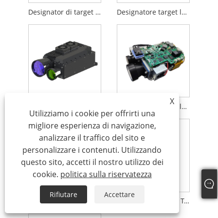
Designator di target laser da 25mj 1064nm
Designatore target laser da 40mj 1064nm
X
Designatore target laser da 160mj 1064nm
Designatore target laser da 100 mj 1064nm
Utilizziamo i cookie per offrirti una
migliore esperienza di navigazione,
analizzare il traffico del sito e
personalizzare i contenuti. Utilizzando
questo sito, accetti il ​​nostro utilizzo dei
cookie.
politica sulla riservatezza
Rifiutare
Accettare
25mj Designator di Target Laser Military (Ltd) Wiht LRF