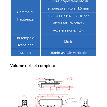
5 ~ 16Hz Spostamento di
ampiezza singola: 1,5 mm
Gamma di
16 ~ 200Hz (16 ~ 60Hz per
frequenza
attrezzatura ottica)
Accelerazione: 1,5g
Un tempo di
12min
scansione
Durata
36min assiale verticale
Volume del set completo