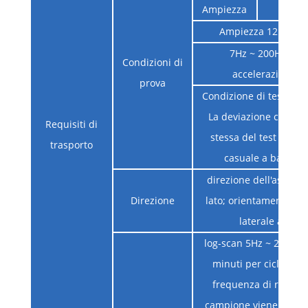
Ampiezza
5Hz 
Ampiezza 12mm ~
7Hz ~ 200Hz ugu
Condizioni di
accelerazione 1,
prova
Condizione di test di v
La deviazione consent
Requisiti di
stessa del test di vib
trasporto
casuale a banda l
direzione dell'asse ver
Direzione
lato; orientamento: ve
laterale all'ass
log-scan 5Hz ~ 200Hz ~
minuti per ciclo; qu
frequenza di risona
campione viene misura