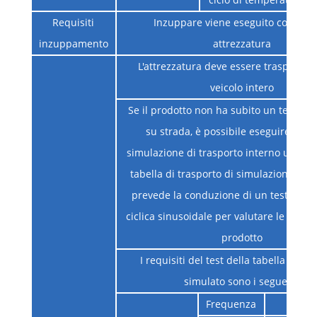
Requisiti
Inzuppare viene eseguito con l'int
inzuppamento
attrezzatura
L'attrezzatura deve essere trasportat
veicolo intero
Se il prodotto non ha subito un test di 
su strada, è possibile eseguire un te
simulazione di trasporto interno utiliz
tabella di trasporto di simulazione. Que
prevede la conduzione di un test di vi
ciclica sinusoidale per valutare le presta
prodotto
I requisiti del test della tabella di tr
simulato sono i seguenti
Frequenza
5Hz ~