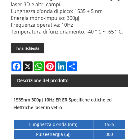
laser 3D e altri campi.
Lunghezza d'onda di picco: 1535 ± 5 nm
Energia mono-impulso: 300μJ
Frequenza operativa: 10Hz
Temperatura di funzionamento: -40 ° C ~+65 ° C.
Invia richiesta
Facebook
X
WhatsApp
Pinterest
LinkedIn
Share
Descrizione del prodotto
1535nm 300μJ 10Hz ER ER Specifiche ottiche ed
elettriche laser in vetro
Lunghezza d'onda (nm)
1535
Pulseenergia (μJ)
300