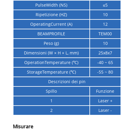
PulseWidth (NS)
≤5
Ripetizione (HZ)
10
OperatingCurrent (A)
12
BEAMPROFILE
TEM00
Peso (g)
10
Dimensioni (W × H × L, mm)
25x8x7
OperationTemperature (℃)
-40 ~ 65
StorageTemperature (℃)
-55 ~ 80
Descrizioni dei pin
Spillo
Funzione
1
Laser +
2
Laser -
Misurare