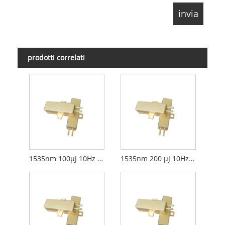
prodotti correlati
1535nm 100µJ 10Hz è laser di vetro
1535nm 200 µJ 10Hz è laser di vetro