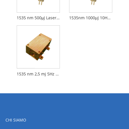
1535 nm 500μJ Laser di vetro ER 10Hz ER
1535nm 1000µJ 10Hz è laser di vetro
1535 nm 2,5 mj 5Hz Laser di vetro ER ad alta energia
CHI SIAMO